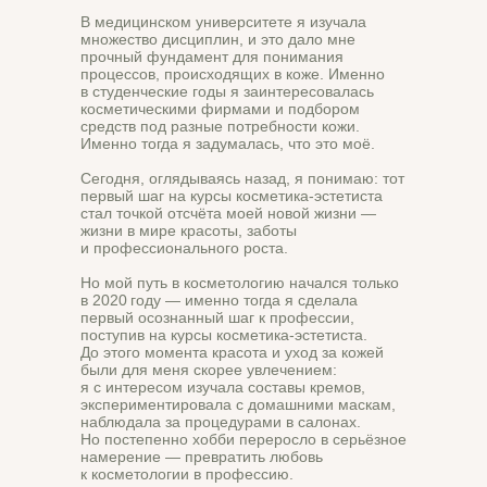
В медицинском университете я изучала
множество дисциплин, и это дало мне
прочный фундамент для понимания
процессов, происходящих в коже. Именно
в студенческие годы я заинтересовалась
косметическими фирмами и подбором
средств под разные потребности кожи.
Именно тогда я задумалась, что это моё.
Сегодня, оглядываясь назад, я понимаю: тот
первый шаг на курсы косметика‑эстетиста
стал точкой отсчёта моей новой жизни —
жизни в мире красоты, заботы
и профессионального роста.
Но мой путь в косметологию начался только
в 2020 году — именно тогда я сделала
первый осознанный шаг к профессии,
поступив на курсы косметика‑эстетиста.
До этого момента красота и уход за кожей
были для меня скорее увлечением:
я с интересом изучала составы кремов,
экспериментировала с домашними маскам,
наблюдала за процедурами в салонах.
Но постепенно хобби переросло в серьёзное
намерение — превратить любовь
к косметологии в профессию.