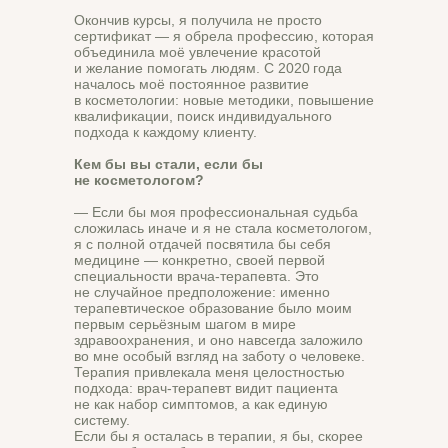
Окончив курсы, я получила не просто
сертификат — я обрела профессию, которая
объединила моё увлечение красотой
и желание помогать людям. С 2020 года
началось моё постоянное развитие
в косметологии: новые методики, повышение
квалификации, поиск индивидуального
подхода к каждому клиенту.
Кем бы вы стали, если бы
не косметологом?
— Если бы моя профессиональная судьба
сложилась иначе и я не стала косметологом,
я с полной отдачей посвятила бы себя
медицине — конкретно, своей первой
специальности врача‑терапевта. Это
не случайное предположение: именно
терапевтическое образование было моим
первым серьёзным шагом в мире
здравоохранения, и оно навсегда заложило
во мне особый взгляд на заботу о человеке.
Терапия привлекала меня целостностью
подхода: врач‑терапевт видит пациента
не как набор симптомов, а как единую
систему.
Если бы я осталась в терапии, я бы, скорее